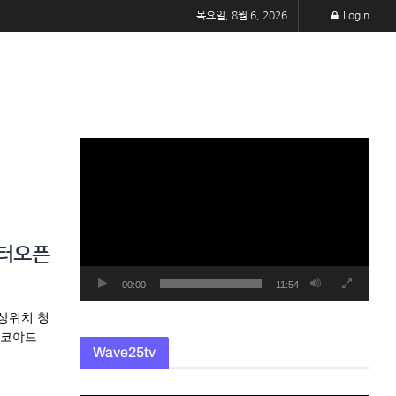
목요일, 8월 6, 2026
Login
동
영
상
플
레
센터오픈
이
어
00:00
11:54
선상위치 청
 코야드
Wave25tv