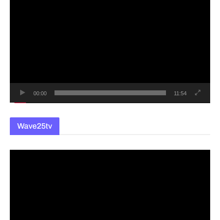
영
상
플
레
이
어
00:00
11:54
Wave25tv