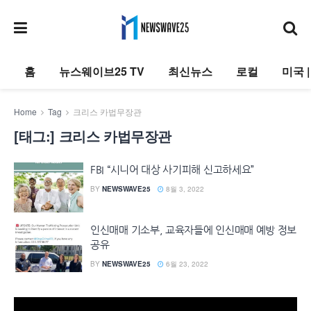
홈
뉴스웨이브25 TV
최신뉴스
로컬
미국 
Home
Tag
크리스 카법무장관
[태그:]
크리스 카법무장관
FBI “시니어 대상 사기피해 신고하세요”
BY
NEWSWAVE25
8월 3, 2022
인신매매 기소부, 교육자들에 인신매매 예방 정보
공유
BY
NEWSWAVE25
6월 23, 2022
동