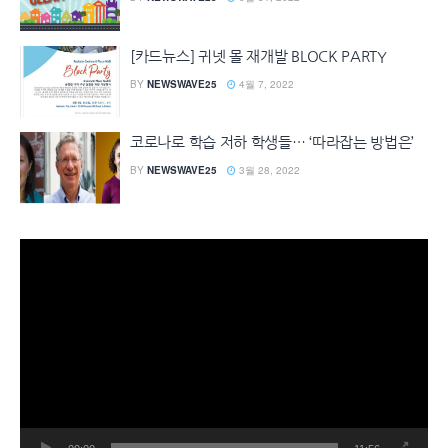
[카드뉴스] 귀넷 몰 재개발 BLOCK PARTY
BY
NEWSWAVE25
4월 7, 2022
코로나로 학습 저하 학생들… ‘따라잡는 방법은’
BY
NEWSWAVE25
3월 28, 2022
동
영
상
플
레
이
어