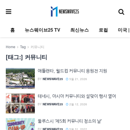
홈
뉴스웨이브25 TV
최신뉴스
로컬
미국 
Home
Tag
커뮤니티
[태그:]
커뮤니티
애틀랜타, 월드컵 커뮤니티 응원전 지원
BY
NEWSWAVE25
5월 21, 2026
테네시, 아시아 커뮤니티와 설맞이 행사 열어
BY
NEWSWAVE25
2월 12, 2026
둘루스시 ‘제5회 커뮤니티 청소의 날’
BY
NEWSWAVE25
5월 31, 2022