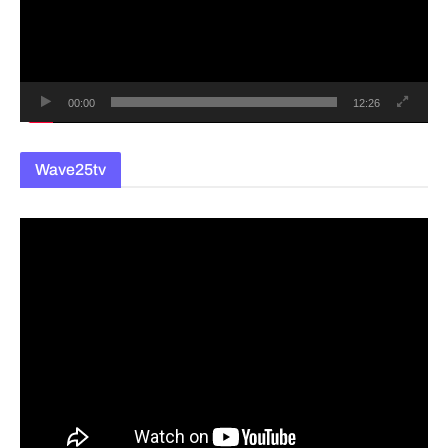
레
이
어
00:00
12:26
Wave25tv