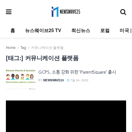
홈
뉴스웨이브25 TV
최신뉴스
로컬
미국 
Home
Tag
커뮤니케이션 플랫폼
[태그:]
커뮤니케이션 플랫폼
GCPS, 소통 강화 위한 ‘ParentSquare’ 출시
BY
NEWSWAVE25
7월 24, 2023
동
영
상
플