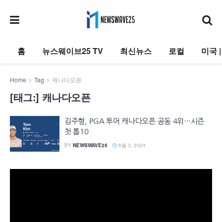
홈
뉴스웨이브25 TV
최신뉴스
로컬
미국 
Home
Tag
캐나다오픈
[태그:]
캐나다오픈
김주형, PGA 투어 캐나다오픈 공동 4위…시즌
첫 톱10
BY
NEWSWAVE25
6월 3, 2024
동
영
상
플