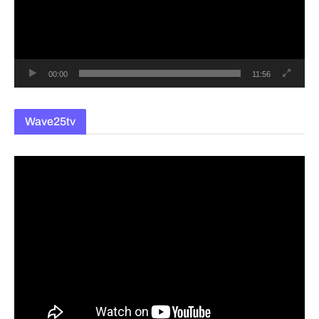
레
이
어
00:00
11:56
Wave25tv