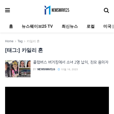
홈
뉴스웨이브25 TV
최신뉴스
로컬
미국 
Home
Tag
카일리 혼
[태그:]
카일리 혼
콜럼버스 버거킹에서 소녀 2명 납치, 친모 용의자
BY
NEWSWAVE25
10월 16, 2023
동
영
상
플