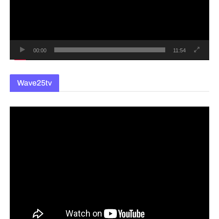
레
이
어
00:00
11:54
Wave25tv