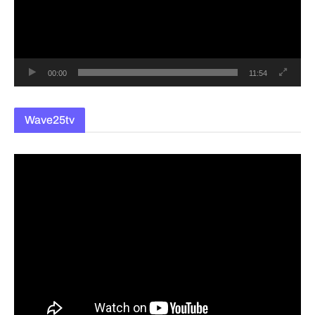
레
이
어
00:00
11:54
Wave25tv