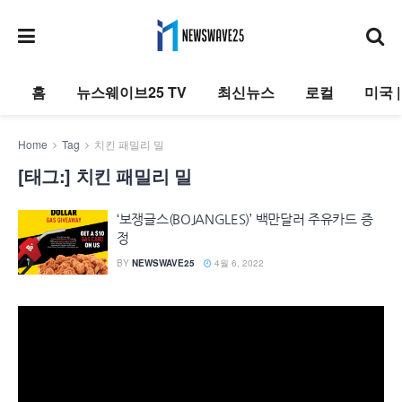
홈
뉴스웨이브25 TV
최신뉴스
로컬
미국 
Home
Tag
치킨 패밀리 밀
[태그:]
치킨 패밀리 밀
‘보쟁글스(BOJANGLES)’ 백만달러 주유카드 증
정
BY
NEWSWAVE25
4월 6, 2022
동
영
상
플