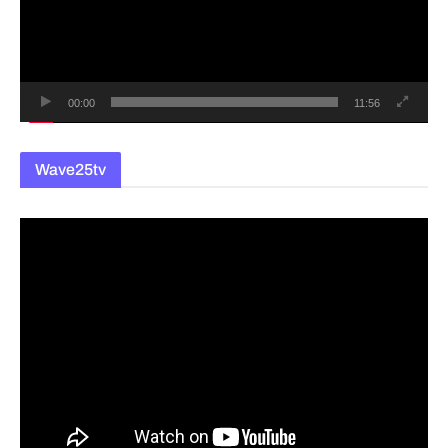
레
이
어
00:00
11:56
Wave25tv