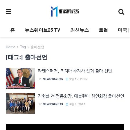
홈
뉴스웨이브25 TV
최신뉴스
로컬
미국 
Home
Tag
출마선언
[태그:]
출마선언
라펜스퍼거, 조지아 주지사 선거 출마 선언
BY
NEWSWAVE25
9월 17, 2025
김형률 전 평통회장, 애틀랜타 한인회장 출마선언
BY
NEWSWAVE25
9월 1, 2023
동