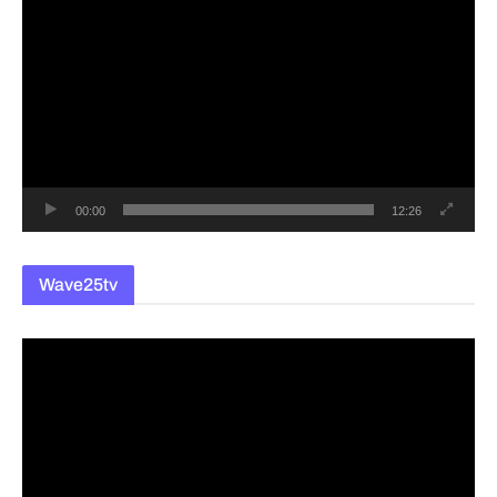
영
상
플
레
이
어
00:00
12:26
Wave25tv