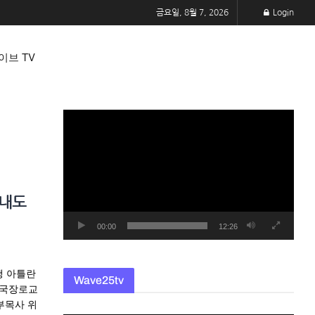
금요일, 8월 7, 2026
Login
이브 TV
동
영
상
플
레
타내도
이
어
00:00
12:26
행 아틀란
Wave25tv
미국장로교
부목사 위