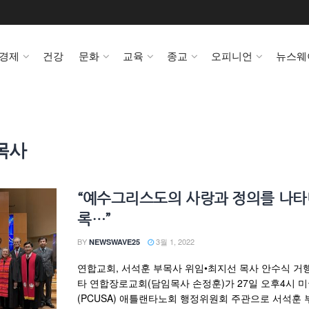
경제
건강
문화
교육
종교
오피니언
뉴스웨
목사
“예수그리스도의 사랑과 정의를 나
록…”
BY
3월 1, 2022
NEWSWAVE25
연합교회, 서석훈 부목사 위임•최지선 목사 안수식 거
타 연합장로교회(담임목사 손정훈)가 27일 오후4시 
(PCUSA) 애틀랜타노회 행정위원회 주관으로 서석훈 