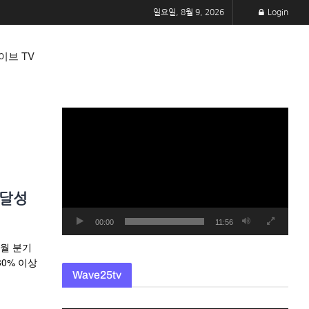
일요일, 8월 9, 2026
Login
이브 TV
동
영
상
플
레
 달성
이
어
00:00
11:56
2월 분기
0% 이상
Wave25tv