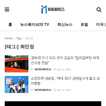
홈
뉴스웨이브25 TV
최신뉴스
로컬
미국 
Home
Tag
최민정
[태그:]
최민정
‘람보르기니’ 타고 귀가 김길리 “일요일부턴 세계
선수권 연습”
BY
NEWSWAVE25
2월 24, 2026
쇼트트랙 대표팀, ‘역대 최다’ 금메달 6개 들고 금
의환향
BY
NEWSWAVE25
2월 10, 2025
동