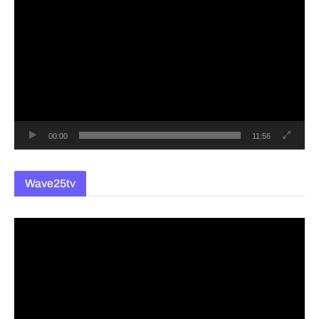
영
상
플
레
이
어
00:00
11:56
Wave25tv