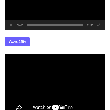
레
이
어
00:00
11:56
Wave25tv