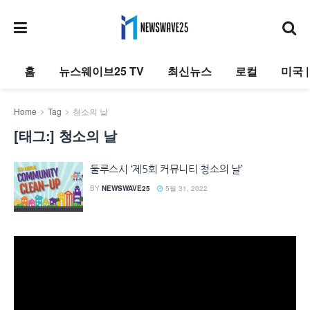
홈
뉴스웨이브25 TV
최신뉴스
로컬
미국 
Home
Tag
청소의 날
[태그:]
청소의 날
둘루스시 ‘제5회 커뮤니티 청소의 날’
BY
NEWSWAVE25
5월 31, 2022
동
영
상
플