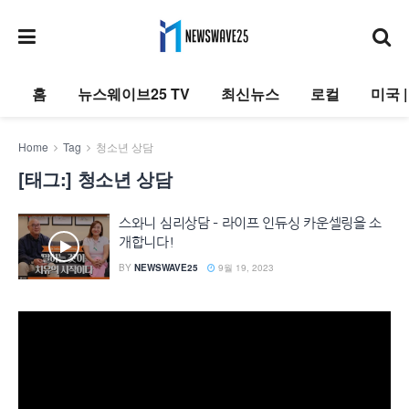
홈
뉴스웨이브25 TV
최신뉴스
로컬
미국 
Home
Tag
청소년 상담
[태그:]
청소년 상담
스와니 심리상담 – 라이프 인듀싱 카운셀링을 소
개합니다!
BY
NEWSWAVE25
9월 19, 2023
동
영
상
플