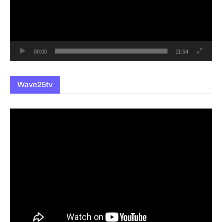
레
이
어
00:00
11:54
Wave25tv