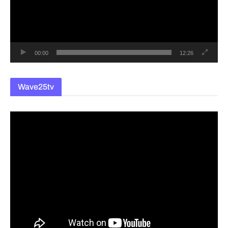
레
이
어
00:00
12:26
Wave25tv