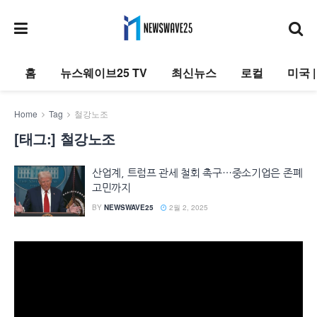
홈
뉴스웨이브25 TV
최신뉴스
로컬
미국 
Home
Tag
철강노조
[태그:]
철강노조
산업계, 트럼프 관세 철회 촉구…중소기업은 존폐
고민까지
BY
NEWSWAVE25
2월 2, 2025
동
영
상
플