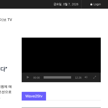
금요일, 8월 7, 2026
Login
이브 TV
동
영
상
플
레
다”
이
어
00:00
12:26
회원제 매
로모션으로
Wave25tv
.