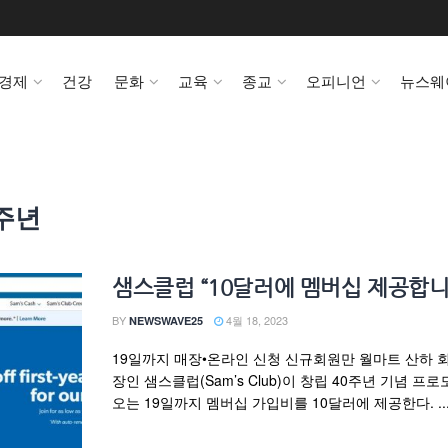
경제
건강
문화
교육
종교
오피니언
뉴스웨
0주년
샘스클럽 “10달러에 멤버십 제공합니
BY
4월 18, 2023
NEWSWAVE25
19일까지 매장•온라인 신청 신규회원만 월마트 산하 
장인 샘스클럽(Sam’s Club)이 창립 40주년 기념 프
오는 19일까지 멤버십 가입비를 10달러에 제공한다. ..