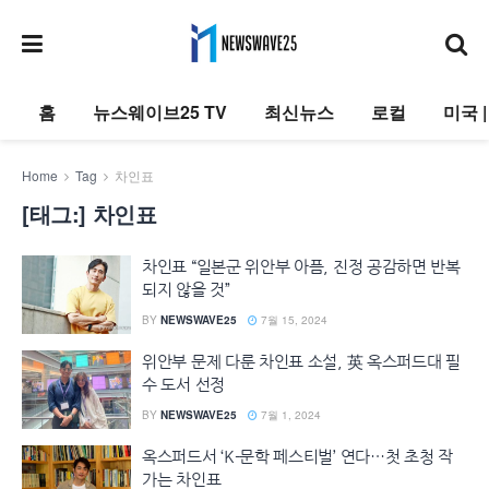
홈
뉴스웨이브25 TV
최신뉴스
로컬
미국 
Home
Tag
차인표
[태그:]
차인표
차인표 “일본군 위안부 아픔, 진정 공감하면 반복
되지 않을 것”
BY
NEWSWAVE25
7월 15, 2024
위안부 문제 다룬 차인표 소설, 英 옥스퍼드대 필
수 도서 선정
BY
NEWSWAVE25
7월 1, 2024
옥스퍼드서 ‘K-문학 페스티벌’ 연다…첫 초청 작
가는 차인표