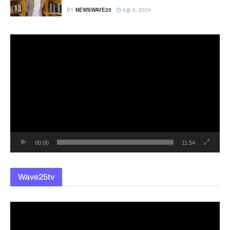
BY
NEWSWAVE25
6월 6, 2024
동
영
상
플
레
이
어
00:00
11:54
Wave25tv