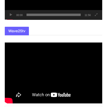
어
00:00
11:56
Wave25tv