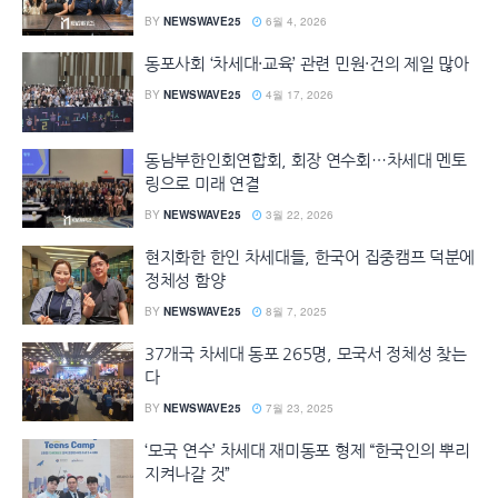
BY
NEWSWAVE25
6월 4, 2026
동포사회 ‘차세대·교육’ 관련 민원·건의 제일 많아
BY
NEWSWAVE25
4월 17, 2026
동남부한인회연합회, 회장 연수회…차세대 멘토
링으로 미래 연결
BY
NEWSWAVE25
3월 22, 2026
현지화한 한인 차세대들, 한국어 집중캠프 덕분에
정체성 함양
BY
NEWSWAVE25
8월 7, 2025
37개국 차세대 동포 265명, 모국서 정체성 찾는
다
BY
NEWSWAVE25
7월 23, 2025
‘모국 연수’ 차세대 재미동포 형제 “한국인의 뿌리
지켜나갈 것”