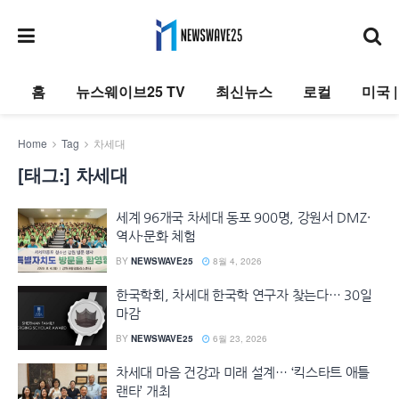
홈
뉴스웨이브25 TV
최신뉴스
로컬
미국 
Home
Tag
차세대
[태그:]
차세대
세계 96개국 차세대 동포 900명, 강원서 DMZ·
역사·문화 체험
BY
NEWSWAVE25
8월 4, 2026
한국학회, 차세대 한국학 연구자 찾는다… 30일
마감
BY
NEWSWAVE25
6월 23, 2026
차세대 마음 건강과 미래 설계… ‘킥스타트 애틀
랜타’ 개최