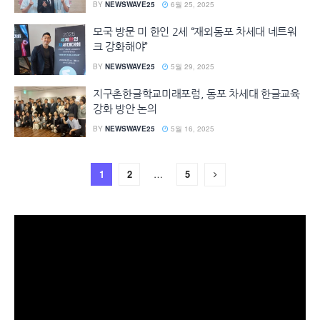
BY
NEWSWAVE25
6월 25, 2025
모국 방문 미 한인 2세 “재외동포 차세대 네트워
크 강화해야”
BY
NEWSWAVE25
5월 29, 2025
지구촌한글학교미래포럼, 동포 차세대 한글교육
강화 방안 논의
BY
NEWSWAVE25
5월 16, 2025
1
2
…
5
동
영
상
플
레
이