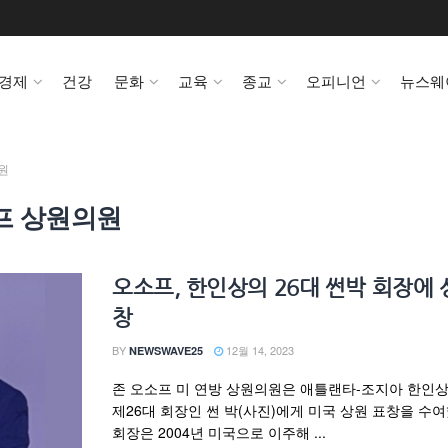
경제
건강
문화
교육
종교
오피니언
뉴스웨
원
프 상원의원
오소프, 한인상의 26대 썬박 회장에 
창
BY
12월 14, 2023
NEWSWAVE25
존 오소프 미 연방 상원의원은 애틀랜타-조지아 한인
제26대 회장인 썬 박(사진)에게 미국 상원 표창을 수여
회장은 2004년 미국으로 이주해 ...