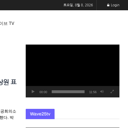
토요일, 8월 8, 2026
Login
이브 TV
동
영
상
플
레
상원 표
이
어
00:00
11:56
상공회의소
Wave25tv
했다. 박