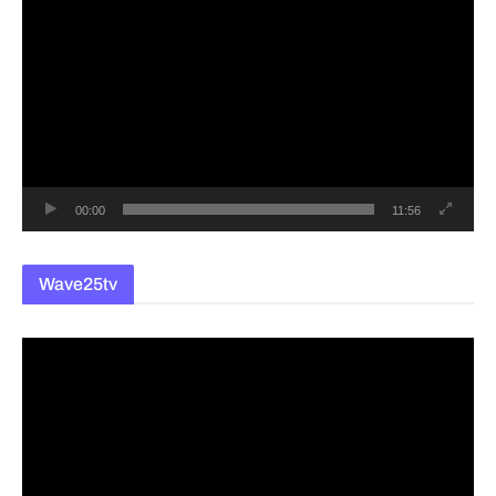
영
상
플
레
이
어
00:00
11:56
Wave25tv