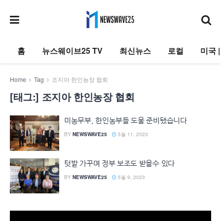
홈
뉴스웨이브25 TV
최신뉴스
로컬
미국 
Home
Tag
조지아 한인농장 협회
[태그:]
조지아 한인농장 협회
미농무부, 한인농부들 도울 준비됐습니다
BY
NEWSWAVE25
5월 11, 2023
텃밭 가꾸며 정부 보조도 받을수 있다
BY
NEWSWAVE25
5월 9, 2023
동