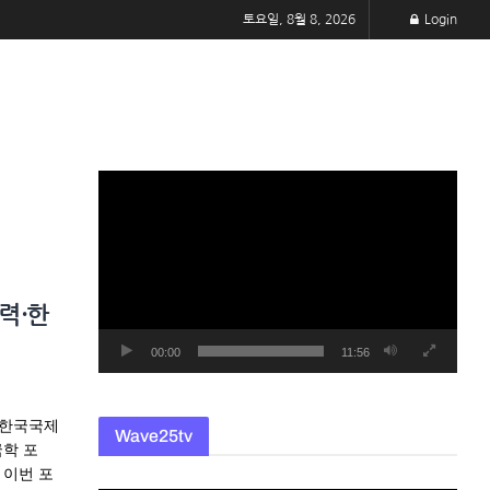
토요일, 8월 8, 2026
Login
동
영
상
플
레
력·한
이
어
00:00
11:56
 한국국제
Wave25tv
국학 포
 이번 포