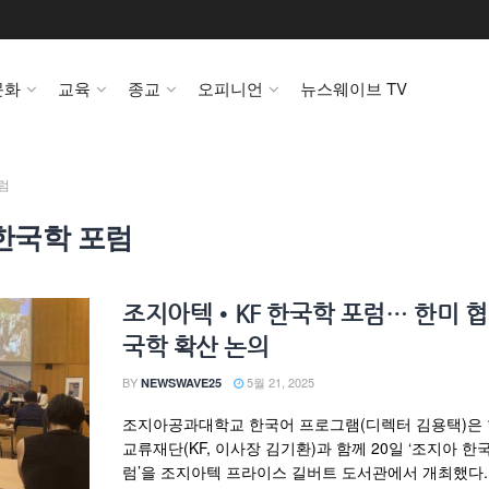
문화
교육
종교
오피니언
뉴스웨이브 TV
럼
한국학 포럼
조지아텍•KF 한국학 포럼… 한미 협
국학 확산 논의
BY
5월 21, 2025
NEWSWAVE25
조지아공과대학교 한국어 프로그램(디렉터 김용택)은
교류재단(KF, 이사장 김기환)과 함께 20일 ‘조지아 한
럼’을 조지아텍 프라이스 길버트 도서관에서 개최했다.