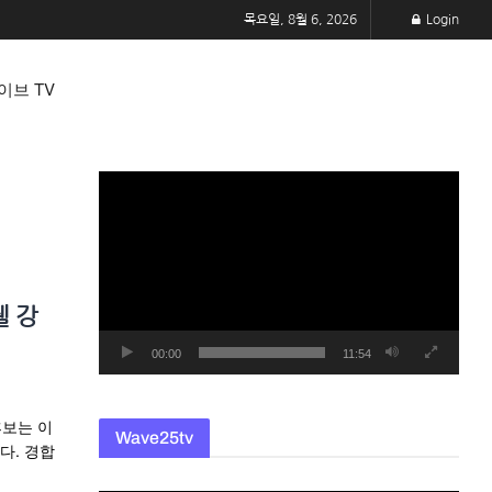
목요일, 8월 6, 2026
Login
이브 TV
동
영
상
플
레
쉘 강
이
어
00:00
11:54
후보는 이
Wave25tv
다. 경합