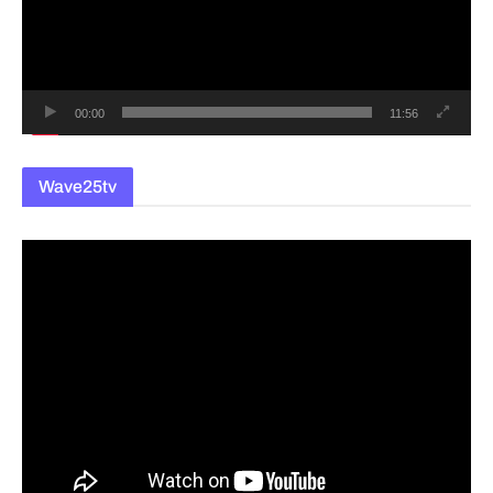
레
이
어
00:00
11:56
Wave25tv