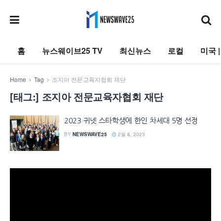
홈
뉴스웨이브25 TV
최신뉴스
로컬
미국 
Home
Tag
조지아 전문교육자협회 재단
[태그:]
조지아 전문교육자협회 재단
2023 귀넷 스타학생에 한인 차세대 5명 선정
BY
NEWSWAVE25
2월 8, 2023
동
영
상
플