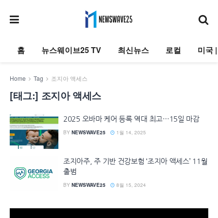
홈
뉴스웨이브25 TV
최신뉴스
로컬
미국 
Home
Tag
조지아 액세스
[태그:]
조지아 액세스
2025 오바마 케어 등록 역대 최고…15일 마감
BY
NEWSWAVE25
1월 14, 2025
조지아주, 주 기반 건강보험 ‘조지아 액세스’ 11월
출범
BY
NEWSWAVE25
8월 15, 2024
동