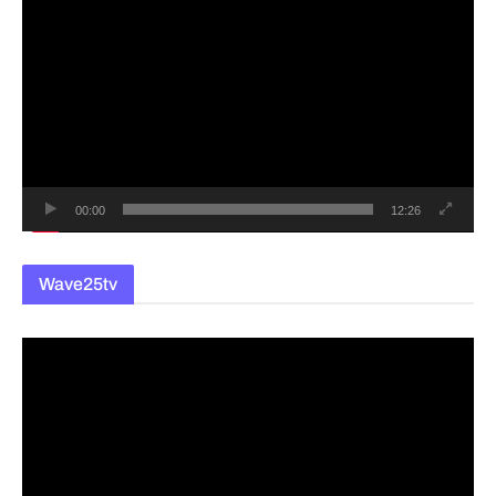
영
상
플
레
이
어
00:00
12:26
Wave25tv