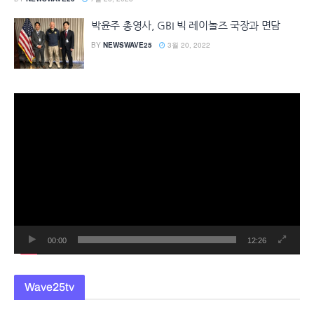
박윤주 총영사, GBI 빅 레이놀즈 국장과 면담
BY
NEWSWAVE25
3월 20, 2022
동
영
상
플
레
이
어
00:00
12:26
Wave25tv