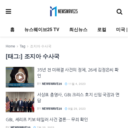
홈
뉴스웨이브25 TV
최신뉴스
로컬
미국 
Home
Tag
조지아 수사국
[태그:]
조지아 수사국
35년 전 미해결 사건의 정체, 26세 김정은씨 확
인
BY
NEWSWAVE25
11월 4, 2023
서상표 총영사, GBI 크리스 호지 신임 국장과 면
담
BY
NEWSWAVE25
8월 29, 2023
GBI, 셰리프 키보 테일러 사건 결론… 무죄 확인
BY
NEWSWAVE25
7월 25, 2023