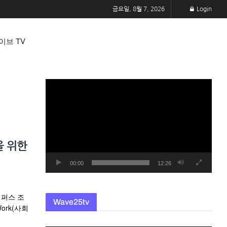
금요일, 8월 7, 2026
Login
이브 TV
동
영
상
플
레
을 위한
이
어
00:00
12:26
캠퍼스 조
Wave25tv
 Work(사회