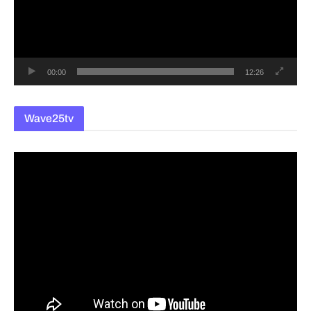
레
이
어
00:00
12:26
Wave25tv