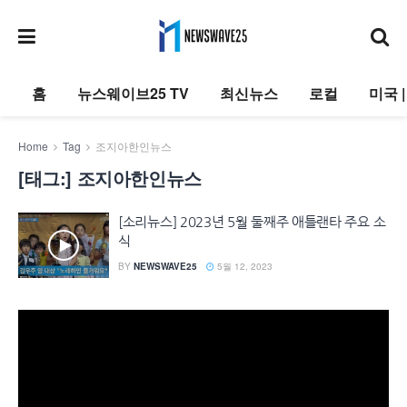
홈
뉴스웨이브25 TV
최신뉴스
로컬
미국 
Home
Tag
조지아한인뉴스
[태그:]
조지아한인뉴스
[소리뉴스] 2023년 5월 둘째주 애틀랜타 주요 소
식
BY
NEWSWAVE25
5월 12, 2023
동
영
상
플