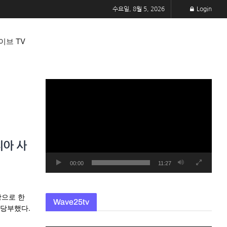
수요일, 8월 5, 2026
Login
이브 TV
동
영
상
플
레
지아 사
이
어
00:00
11:27
상으로 한
Wave25tv
 당부했다.