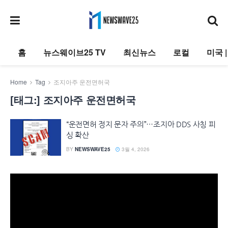
홈
뉴스웨이브25 TV
최신뉴스
로컬
미국 
Home
Tag
조지아주 운전면허국
[태그:]
조지아주 운전면허국
“운전면허 정지 문자 주의”…조지아 DDS 사칭 피
싱 확산
BY
NEWSWAVE25
3월 4, 2026
동
영
상
플