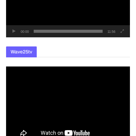
레
이
어
00:00
11:56
Wave25tv