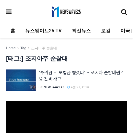
홈
뉴스웨이브25 TV
최신뉴스
로컬
미국 
Home
Tag
조지아주 순찰대
[태그:]
조지아주 순찰대
“추격전 뒤 보험금 챙겼다”… 조지아 순찰대원 4
명 전격 해고
BY
NEWSWAVE25
4월 21, 2026
동
영
상
플