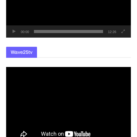
레
이
어
00:00
12:26
Wave25tv