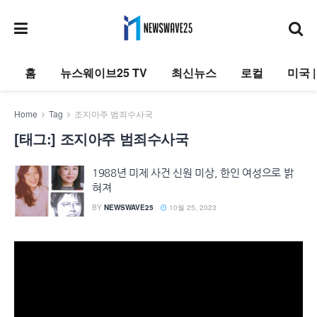
홈
뉴스웨이브25 TV
최신뉴스
로컬
미국 
Home
Tag
조지아주 범죄수사국
[태그:]
조지아주 범죄수사국
1988년 미제 사건 신원 미상, 한인 여성으로 밝
혀져
BY
NEWSWAVE25
10월 25, 2023
동
영
상
플