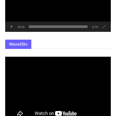
레
이
어
00:00
11:54
Wave25tv