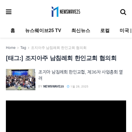
홈
뉴스웨이브25 TV
최신뉴스
로컬
미국 
Home
Tag
조지아주 남침례회 한인교회 협의회
[태그:]
조지아주 남침례회 한인교회 협의회
조지아 남침례회 한인교협, 제36차 사업총회 열
려
BY
NEWSWAVE25
1월 28, 2025
동
영
상
플