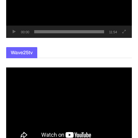
레
이
어
00:00
11:54
Wave25tv