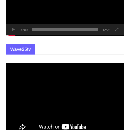
레
이
어
00:00
12:26
Wave25tv