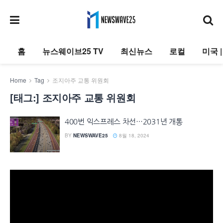
홈
뉴스웨이브25 TV
최신뉴스
로컬
미국 
Home
Tag
조지아주 교통 위원회
[태그:]
조지아주 교통 위원회
400번 익스프레스 차선…2031년 개통
BY
NEWSWAVE25
8월 18, 2024
동
영
상
플