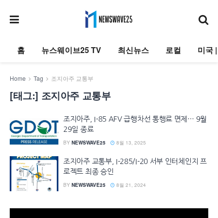
홈
뉴스웨이브25 TV
최신뉴스
로컬
미국 
Home
Tag
조지아주 교통부
[태그:]
조지아주 교통부
조지아주, I-85 AFV 급행차선 통행료 면제… 9월
29일 종료
BY
NEWSWAVE25
8월 13, 2025
조지아주 교통부, I-285/I-20 서부 인터체인지 프
로젝트 최종 승인
BY
NEWSWAVE25
8월 21, 2024
동