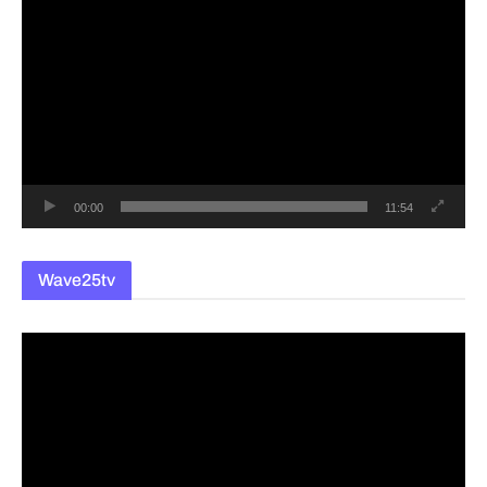
영
상
플
레
이
어
00:00
11:54
Wave25tv