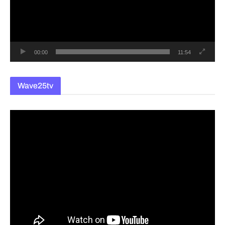
레
이
어
00:00
11:54
Wave25tv