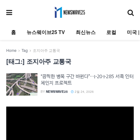
홈
뉴스웨이브25 TV
최신뉴스
로컬
미국 
Home
Tag
조지아주 교통국
[태그:]
조지아주 교통국
“끔찍한 병목 구간 바뀐다”…I-20·I-285 서쪽 인터
체인지 프로젝트
BY
NEWSWAVE25
2월 24, 2026
동
영
상
플