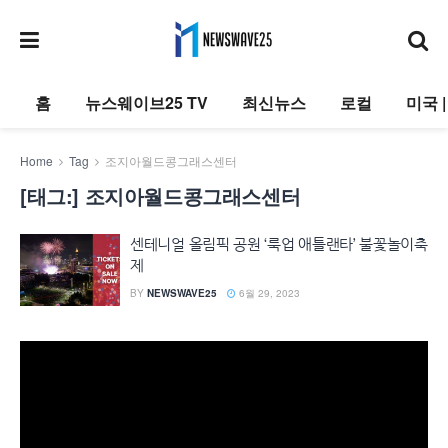
홈
뉴스웨이브25 TV
최신뉴스
로컬
미국 
Home
Tag
조지아월드콩그래스센터
[태그:]
조지아월드콩그래스센터
센테니얼 올림픽 공원 ‘룩업 애틀랜타’ 불꽃놀이축
제
BY
NEWSWAVE25
6월 29, 2023
동
영
상
플