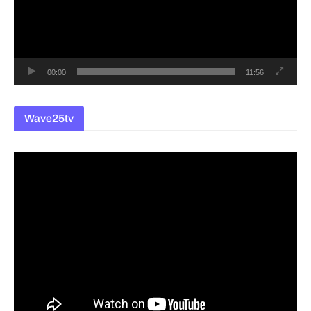
레
이
어
00:00
11:56
Wave25tv