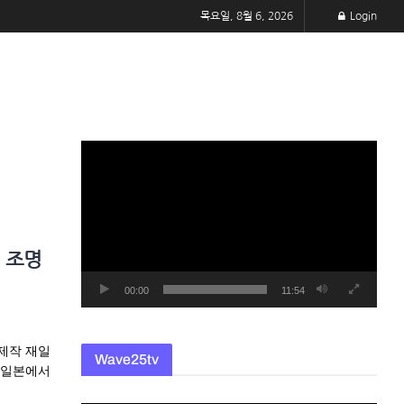
목요일, 8월 6, 2026
Login
동
영
상
플
레
 조명
이
어
00:00
11:54
 제작 재일
Wave25tv
 일본에서