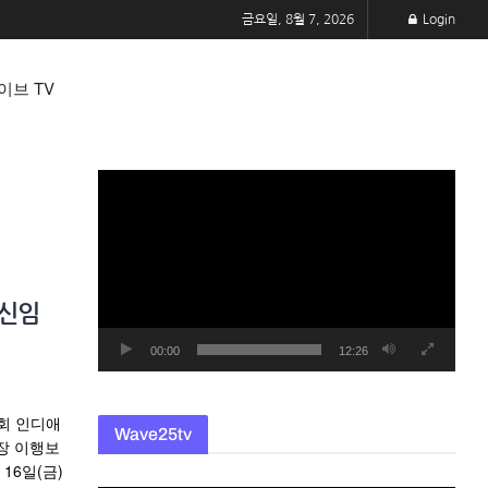
금요일, 8월 7, 2026
Login
이브 TV
동
영
상
플
레
 신임
이
어
00:00
12:26
회 인디애
Wave25tv
장 이행보
 16일(금)