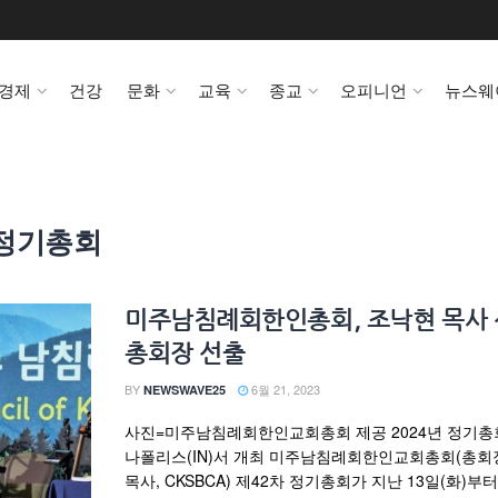
경제
건강
문화
교육
종교
오피니언
뉴스웨
 정기총회
미주남침례회한인총회, 조낙현 목사
총회장 선출
BY
6월 21, 2023
NEWSWAVE25
사진=미주남침례회한인교회총회 제공 2024년 정기총
나폴리스(IN)서 개최 미주남침례회한인교회총회(총회
목사, CKSBCA) 제42차 정기총회가 지난 13일(화)부터