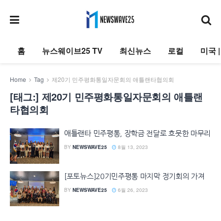
홈
뉴스웨이브25 TV
최신뉴스
로컬
미국 
Home
Tag
제20기 민주평화통일자문회의 애틀랜타협의회
[태그:]
제20기 민주평화통일자문회의 애틀랜
타협의회
애틀랜타 민주평통, 장학금 전달로 흐뭇한 마무리
BY
NEWSWAVE25
8월 13, 2023
[포토뉴스]20기민주평통 마지막 정기회의 가져
BY
NEWSWAVE25
6월 26, 2023