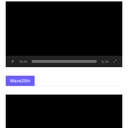
동
영
상
플
레
이
어
00:00
11:54
Wave25tv