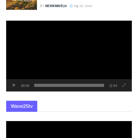
BY
NEWSWAVE25
9월 29, 2024
동
영
상
플
레
이
어
00:00
11:54
Wave25tv