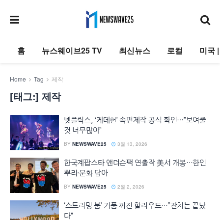
홈
뉴스웨이브25 TV
최신뉴스
로컬
미국 
Home
Tag
제작
[태그:]
제작
넷플릭스, ‘케데헌’ 속편제작 공식 확인…”보여줄
것 너무많아”
BY
NEWSWAVE25
3월 13, 2026
한국계팝스타 앤더슨팩 연출작 美서 개봉…한인
뿌리·문화 담아
BY
NEWSWAVE25
2월 2, 2026
‘스트리밍 붐’ 거품 꺼진 할리우드…”잔치는 끝났
다”