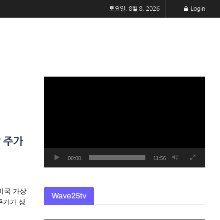
토요일, 8월 8, 2026
Login
동
영
상
플
레
 주가
이
어
00:00
11:56
미국 가상
Wave25tv
주가가 상