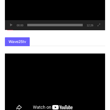
레
이
어
00:00
12:26
Wave25tv