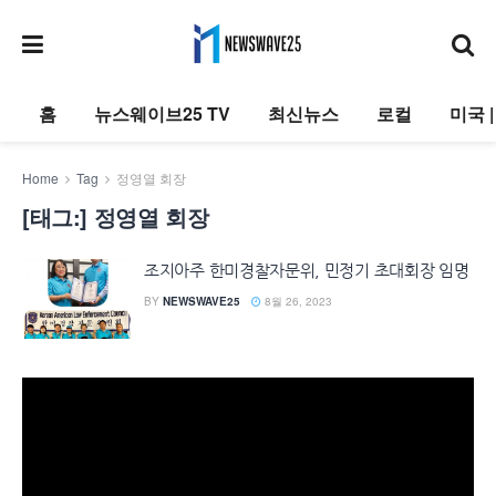
홈
뉴스웨이브25 TV
최신뉴스
로컬
미국 
Home
Tag
정영열 회장
[태그:]
정영열 회장
조지아주 한미경찰자문위, 민정기 초대회장 임명
BY
NEWSWAVE25
8월 26, 2023
동
영
상
플