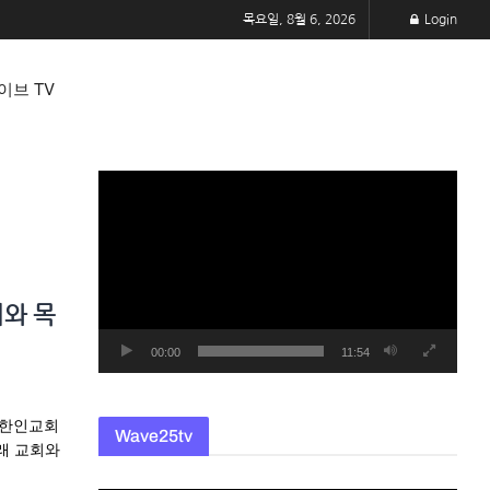
목요일, 8월 6, 2026
Login
이브 TV
동
영
상
플
레
회와 목
이
어
00:00
11:54
타한인교회
Wave25tv
래 교회와