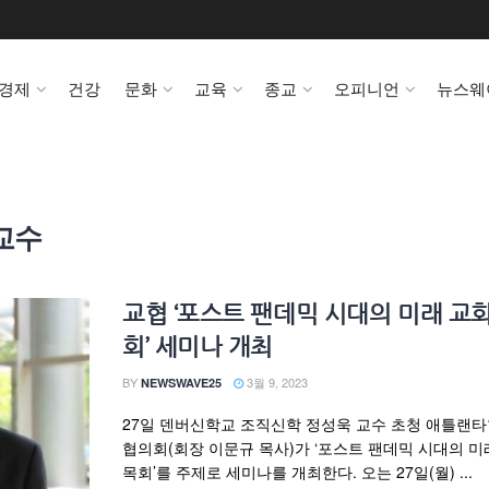
경제
건강
문화
교육
종교
오피니언
뉴스웨
교수
교협 ‘포스트 팬데믹 시대의 미래 교
회’ 세미나 개최
BY
3월 9, 2023
NEWSWAVE25
27일 덴버신학교 조직신학 정성욱 교수 초청 애틀랜
협의회(회장 이문규 목사)가 ‘포스트 팬데믹 시대의 미
목회’를 주제로 세미나를 개최한다. 오는 27일(월) ...