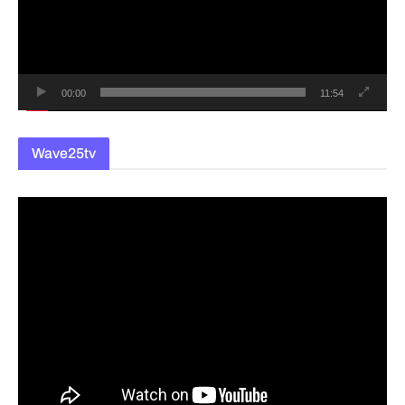
레
이
어
00:00
11:54
Wave25tv