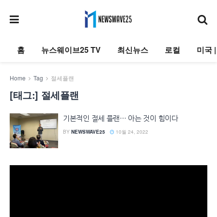
홈
뉴스웨이브25 TV
최신뉴스
로컬
미국 
Home
Tag
절세플랜
[태그:]
절세플랜
기본적인 절세 플랜… 아는 것이 힘이다
BY
NEWSWAVE25
10월 24, 2022
동
영
상
플