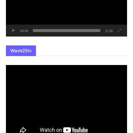
레
이
어
00:00
11:56
Wave25tv