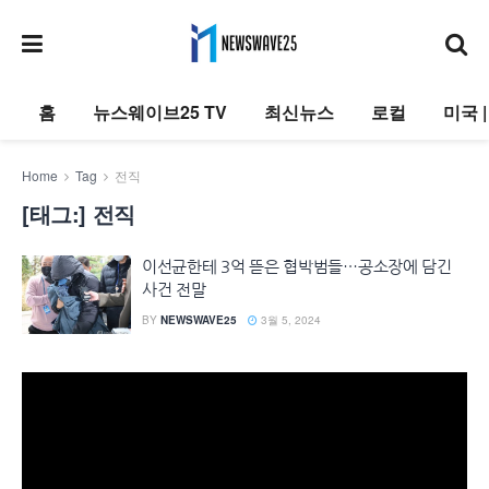
홈
뉴스웨이브25 TV
최신뉴스
로컬
미국 
Home
Tag
전직
[태그:]
전직
이선균한테 3억 뜯은 협박범들…공소장에 담긴
사건 전말
BY
NEWSWAVE25
3월 5, 2024
동
영
상
플