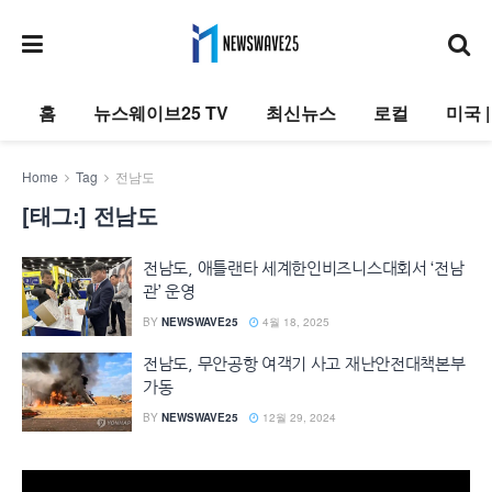
홈
뉴스웨이브25 TV
최신뉴스
로컬
미국 
Home
Tag
전남도
[태그:]
전남도
전남도, 애틀랜타 세계한인비즈니스대회서 ‘전남
관’ 운영
BY
NEWSWAVE25
4월 18, 2025
전남도, 무안공항 여객기 사고 재난안전대책본부
가동
BY
NEWSWAVE25
12월 29, 2024
동