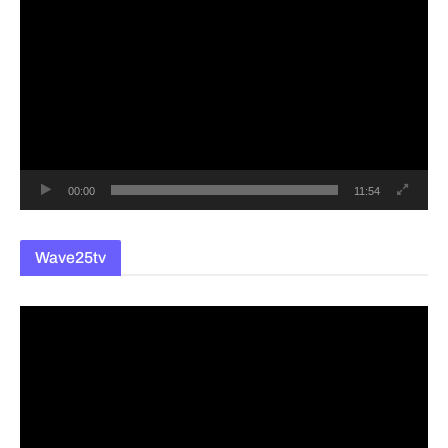
영
상
플
레
이
어
00:00
11:54
Wave25tv