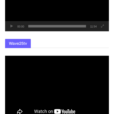
레
이
어
00:00
11:54
Wave25tv