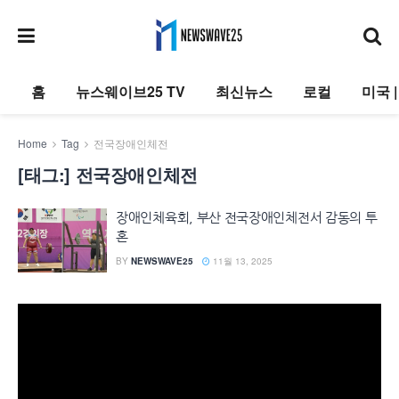
홈
뉴스웨이브25 TV
최신뉴스
로컬
미국 
Home
Tag
전국장애인체전
[태그:]
전국장애인체전
장애인체육회, 부산 전국장애인체전서 감동의 투
혼
BY
NEWSWAVE25
11월 13, 2025
동
영
상
플