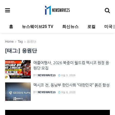
홈
뉴스웨이브25 TV
최신뉴스
로컬
미국 
Home
Tag
응원단
[태그:]
응원단
애플여행사, 2026 북중미 월드컵 멕시코 원정 응
원단 모집
BY
NEWSWAVE25
6월 3, 2026
멕시코 전, 동남부 한인사회 “대한민국” 붉은 함성
BY
NEWSWAVE25
9월 8, 2025
동