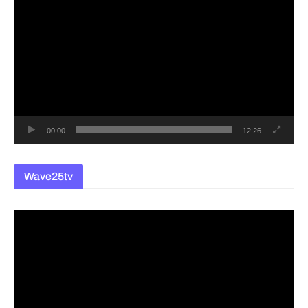
영
상
플
레
이
어
00:00
12:26
Wave25tv