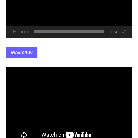
레
이
어
00:00
11:54
Wave25tv