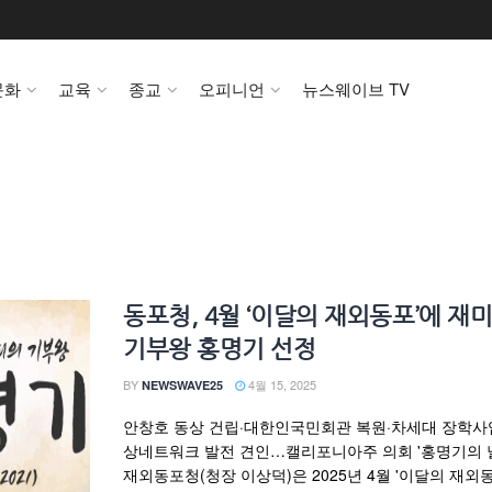
문화
교육
종교
오피니언
뉴스웨이브 TV
동포청, 4월 ‘이달의 재외동포’에 재
기부왕 홍명기 선정
BY
4월 15, 2025
NEWSWAVE25
안창호 동상 건립·대한인국민회관 복원·차세대 장학사
상네트워크 발전 견인…캘리포니아주 의회 '홍명기의 날
재외동포청(청장 이상덕)은 2025년 4월 '이달의 재외동