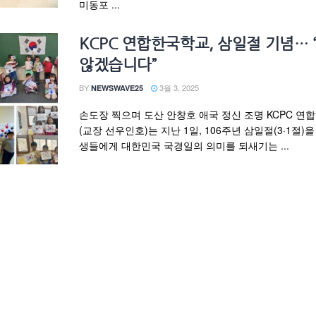
미동포 ...
KCPC 연합한국학교, 삼일절 기념… 
않겠습니다”
BY
3월 3, 2025
NEWSWAVE25
손도장 찍으며 도산 안창호 애국 정신 조명 KCPC 연
(교장 선우인호)는 지난 1일, 106주년 삼일절(3·1절)을
생들에게 대한민국 국경일의 의미를 되새기는 ...