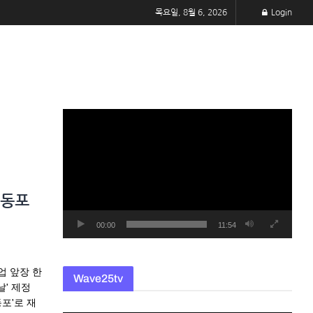
목요일, 8월 6, 2026
Login
동
영
상
플
레
미동포
이
어
00:00
11:54
업 앞장 한
Wave25tv
' 제정
포'로 재